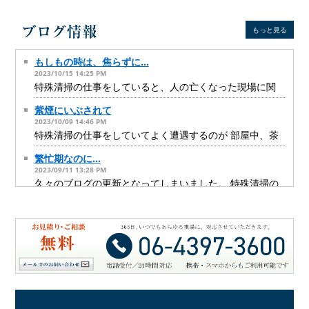
もっと見る
もしもの時は、焦らずに…
2023/10/15 14:25 PM
特殊清掃の仕事をしていると、人の亡くなった現場に関
して 一番厳しい現場を知っているのは我々ではないと思
い知らされます。 では、いったい誰が凄惨な現場を見て
紫煙にいぶされて
いると思うのか？ その答えは、警察の方々です。 例えば
2023/10/09 14:46 PM
マンションの一室から異臭がする、住人が出入りしてい
る気配もない… そんな通報を受けて現場に駆け付け、管
特殊清掃の仕事をしていてよく遭遇するのが 部屋中、茶
理者から鍵を預り現場に踏み込むのは警察の方々です。
色いお部屋です。 天井も壁もドアも家電や壁につられた
そこで、時には長時間放置され傷んだ遺体を確認し、 そ
ままの洋服も とにかく茶色。 この色の原因はタバコの煙
繁忙期なのに…
のご遺体を納体袋に入れ運び出すのは警察の方々のお仕
です。 特殊清掃のご依頼を受けると私たちはまず ご遺体
2023/09/11 13:28 PM
事です。 我々のような特殊清掃のスタッフは、ご遺体と
のにおいを消す消臭作業をします。 腐敗した体液やご遺
対面する機会はありません。 しかし、時にはイレギュラ
体の一部を丁寧に除去すると 一気に室内の臭いは落ち着
久々のブログの更新となってしまいました。 特殊清掃の
ーなケースで、この現場に鉢合わせることがあります。
きます。 さらに、壁や天井に染みついた臭いを取ってい
お仕事には繁忙期があります。 特殊清掃は基本的に人が
ご近所の方から通報を受けるのは、警察だけではありま
くのですが、 この段階で悪臭と感じるのは、ご遺体の臭
お亡くなりになった現場をきれいにするお仕事で、 それ
「特殊清掃まで必要なの？」
せん。 マンションの大家さんであったり、管理会社の方
いよりも、 タバコ臭かもしれません。 10年以上タバコに
に繁忙期があるのか？と不思議に思う方も多いかもしれ
2023/05/30 16:50 PM
であったり、 住居の管理者に連絡が入ります。 警察の
いぶされた部屋は、 先にも書いたように、とにかく変色
ません。 繁忙期は、夏。 ここでピンとくる方もいらっし
方々や我々特殊清掃スタッフは、こうした現場に慣れて
していて、 さらに、壁紙をはがしても、躯体に染み込ん
ゃるでしょうか？ 夏の暑さのため、亡くなってすぐにご
「妹が亡くなったので、掃除をお願いしたいのですが…」
いるプロですが、 大家さんや管理会社の方にとっては、
でしまっています。 幸い、ヤニ汚れ自体はアルカリ洗剤
遺体が腐敗し、臭いが漏れることで 近所から警察などに
高齢女性からの弱々しい声でご依頼の電話がありまし
孤独死は頻繁にあるわけではありません。 そのため、警
を使うと面白いように落ちていきます。 茶色かった扉
知らされて発見されるケースが増えるのです。 もちろん
た。 ひとりで住んでいた妹さんがお風呂で亡くなったと
へそくり
察に連絡すると同時に「とにかく早く！」と、 我々にご
が、真っ白になる瞬間はなかなか快感です。 とはいえ、
冬に亡くなる方も多くいらっしゃるので、 夏場になって
のことでした。 幸い、発見は比較的早く、ご遺体の状況
2023/05/19 09:07 AM
連絡をくださるケースがあります。 本来であれば、警察
この汚れが体内に入っていたかと思うと、 やはりタバコ
強い臭いが近所に漏れるようになったり、 窓を開ける機
や現場の臭気等は そこまでひどくなかったといいます。
の方々が現場検証を行い、ご遺体を運び出し、 事件性が
は控えるべきだなと、ゾクッとします。 そして、見た目
会が増え、臭いに気づく方が増えるというケースもある
それでも、検死を担当した警察からのすすめで、 特殊清
孤独死の方やゴミ屋敷状態のお部屋を片付けていて よく
ないと判断されて、ようやく室内に入ることができるよ
はスッキリきれいに仕上げても、 臭いもスッキリ…とは
ようです。 今年も例にもれず、6月後半ごろから一気にご
掃に入ってもらう方がいいと聞き、 弊社にご相談をして
遭遇するのがお金の問題です。 今回は２つのエピソード
うになります。 しかし、現場検証に予想より時間がかか
いかないのが、 タバコ汚れの難しさです。 部屋全体を洗
依頼が増え、 繁忙期を迎えていました。 一方で、私自身
いただけたようです。 現場に伺うと、そこまでひどくは
をご紹介します。 1つ目は、孤独死の方のお部屋を片付け
関西事業所移転のお知らせ
った場合など、 手違いで、まさに納体袋を運び出す瞬間
い上げて、オゾン燻蒸をし、 ご遺体の臭いは取れた！と
は大変恥ずかしながら 自転車で転んでしまい、足を骨折