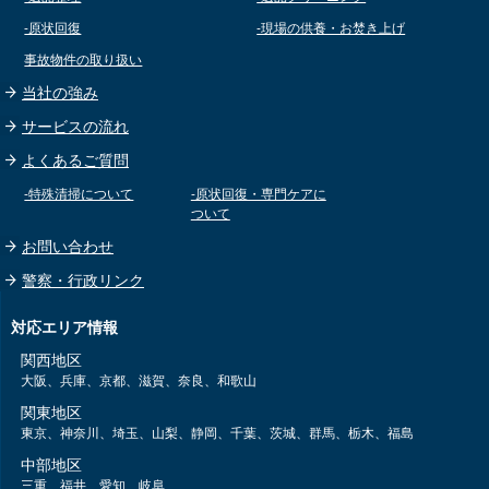
-原状回復
-現場の供養・お焚き上げ
事故物件の取り扱い
当社の強み
サービスの流れ
よくあるご質問
-特殊清掃について
-原状回復・専門ケアに
ついて
お問い合わせ
警察・行政リンク
対応エリア情報
関西地区
大阪
、
兵庫
、
京都
、
滋賀
、
奈良
、
和歌山
関東地区
東京
、
神奈川
、
埼玉
、
山梨
、
静岡
、
千葉
、
茨城
、
群馬
、
栃木
、
福島
中部地区
三重
、
福井
、
愛知
、
岐阜