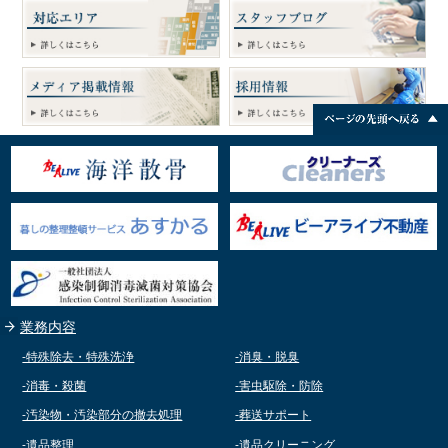
お片付けの費用の一部になったようで、 結果オーライと
あり、床にはビニールシートを敷いてありました。 腹を
園など様々だった。 気密性の高い防護服を着用したまま2
っとしました。 ゴミ屋敷の特殊清掃もSCS特殊清掃ケア
ゴキブリたちがうごめいていて 思わず悲鳴を上げまし
言ったところでしょうか。 この仕事をしていると、お宝
包丁で刺して苦しみながらはいずりまわり、家中の至る
時間除染作業は、本当にきつかったものです。 その除染
サービスにお任せください。
た。 さらに、ゴミの下層部分を掘り起こすたびに 湿った
が出てきますか？ とよく聞かれますが、お宝が出てくる
所に血液が飛び散り、最期はお風呂場で絶命したのでし
作業依頼も徐々に減っては来ているのは、本当に良い事
ゴミの間をチャバネゴキブリたちが走り回り、 同じくゴ
のは１割程度かなと思います。 みなさま、あまり期待さ
ょう。 血だまりがくっきり包丁の跡になっていました。
だと思います。 早く前のようにマスクもしなくていい生
キ塚も何カ所か発見しました。 そして、部屋の隅には、
れない方がよいかなと。 今回は、お金のお話でした。
コロナ過で仕事が無くてお金も無い状態が続き、賃貸マ
活に戻れますように。 ＳＣＳでは孤独死、孤立死、自
巨大なクロゴキブリが鎮座するエリアもありました。 不
ンションなので迷惑かけないように、河川敷で刃物で自
殺、事件現場の特殊清掃や新型コロナウイルス感染症に
思議なことに、このお部屋の虫たちは、 私たちが日常で
身を 刺し絶命した方の部屋の遺品整理をしていた時のお
羅漢された方の職場や 自宅の除染作業を行っておりま
接するゴキたちと違い、 あまり警戒心がなく、発見され
父さんの悲しそうな顔を思い出します。 離婚して子供た
す。お問合せスタッフ一同心よりお待ちしております。
ても、落ち着いていて 逃げるそぶりを見せません。 さな
ちと会えないのが辛いんでしょうね。子供たちの写真を
がら、森を散策していて、 ひょいっと石をどけたときに
囲んで練炭自殺した方。何人かいました。 他にも沢山の
見つけた昆虫たちのような、 一瞬驚きはするものの、
故人さんの壮絶な最期のお掃除しました。 特殊清掃は決
「ここは私たちのねぐらですが、何か？」 とでも言わん
して楽な仕事ではありません。故人さん自身もまさか自
ばかりの落ち着き方で、 部屋の最下層部には、家主の生
分が腐敗して想像していた以上に 身体が腐り腐敗体液で
活圏とは別の、 「虫たちの楽園」が広がっているようで
ドロドロになるなんて思っていなかったと思います。 絶
した。 そういえばこちらのお宅、天井に大量のクモの巣
対その事に対してはどんな現場であれ、私たちが原状回
があり、 違和感があったのですが、 ゴキたちをエサに、
復して、元の状態にしてあげないといけません。 特殊清
クモもまた大量発生している、 まさに独自の生態系が作
掃のエキスパートとしてプライドもって従事します。 特
られていたのでした。 ゴミの最下層には2019年ごろの雑
殊清掃や遺品整理でお困りの方はSCS特殊清掃ケアサービ
誌があり、 そこまでの時間は経っていなかったと思われ
スまでご連絡お待ちしております。 0120-469-466
ますが、 ここまでの状況になってしまった理由は何なの
か、 気になるところでしたが、 そこまでプライバシーに
踏み込むことはできません。 今回は会社が借り上げてい
るお部屋での作業でした。 もしも、従業員の方のお部屋
がマズいことになっているかも… そんな気配を感じた
ら、早めに対処されることをお勧めいたします。 ご相談
業務内容
だけでも結構ですので、 お気軽にビー・アライブまでご
連絡ください。
-特殊除去・特殊洗浄
-消臭・脱臭
-消毒・殺菌
-害虫駆除・防除
-汚染物・汚染部分の撤去処理
-葬送サポート
-遺品整理
-遺品クリーニング