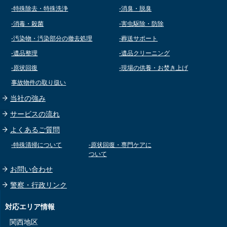
-特殊除去・特殊洗浄
-消臭・脱臭
-消毒・殺菌
-害虫駆除・防除
-汚染物・汚染部分の撤去処理
-葬送サポート
-遺品整理
-遺品クリーニング
-原状回復
-現場の供養・お焚き上げ
事故物件の取り扱い
当社の強み
サービスの流れ
よくあるご質問
-特殊清掃について
-原状回復・専門ケアに
ついて
お問い合わせ
警察・行政リンク
対応エリア情報
関西地区