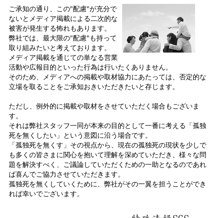
ご承知の通り、この"配慮"が充分で
ないとメディア掲載による二次的な
被害が発生する怖れもあります。
弊社では、最大限の"配慮"も持って
取り組みたいと考えております。
メディア掲載を通じての単なる営業
活動や広報目的といった行為は行いたくありません。
そのため、メディアへの掲載や取材協力にあたっては、否定的な
立場を取ることをご承知おきいただきたいと存じます。
ただし、例外的に掲載や取材をさせていただく場合もございま
す。
それは弊社スタッフ一同が本来の目的として一番に考える「孤独
死を無くしたい」という意図に沿う場合です。
「孤独死を無くす」その視点から、現在の孤独死の現状を少しで
も多くの皆さまに関心を抱いて理解を深めていただき、様々な問
題を解決すべく、ご議論していただくための一助となるのであれ
ば喜んでご協力させていただきます。
孤独死を無くしていくために、弊社がその一翼を担うことができ
れば幸いでございます。