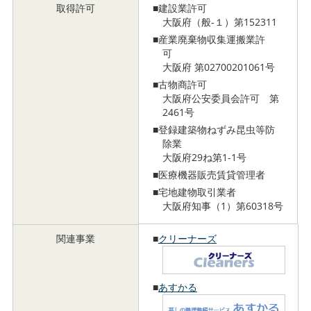
取得許可
■建設業許可
大阪府（般-１）第152311
■産業廃棄物収集運搬業許
可
大阪府 第02700201061号
■古物商許可
大阪府公安委員会許可 第
2461号
■登録建築物ねずみ昆虫等防
除業
大阪府29ね第1-1号
■医療機器販売賃貸管理者
■宅地建物取引業者
大阪府知事（1）第60318号
関連事業
■
クリーナーズ
■
あすかる