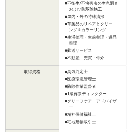
■不衛生/不快害虫の生息調査
および防駆除施工
■屋内・外の特殊清掃
■革製品のリペアとクリーニ
ング＆カラーリング
■生活整理・生前整理・遺品
整理
■葬送サービス
■不動産 売買・仲介
取得資格
■臭気判定士
■医療環境管理士
■防除作業監督者
■1級葬祭ディレクター
■グリーフケア・アドバイザ
ー
■精神保健福祉士
■宅地建物取引士