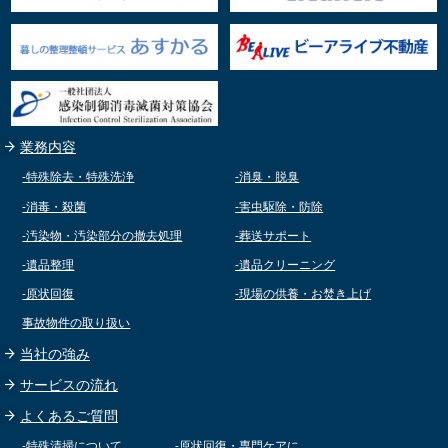
業務内容
-特殊除去・特殊洗浄
-消臭・脱臭
-消毒・殺菌
-害虫駆除・防除
-汚染物・汚染部分の撤去処理
-葬送サポート
-遺品整理
-遺品クリーニング
-原状回復
-現場の供養・お焚き上げ
事故物件の取り扱い
当社の強み
サービスの流れ
よくあるご質問
-特殊清掃について
-原状回復・専門ケアに