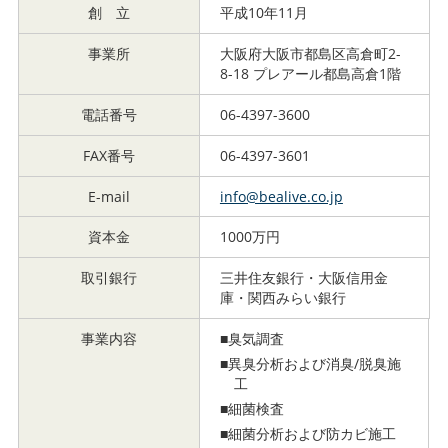
創 立
平成10年11月
事業所
大阪府大阪市都島区高倉町2-
8-18 プレアール都島高倉1階
電話番号
06-4397-3600
FAX番号
06-4397-3601
E-mail
info@bealive.co.jp
資本金
1000万円
取引銀行
三井住友銀行・大阪信用金
庫・関西みらい銀行
事業内容
■臭気調査
■異臭分析および消臭/脱臭施
工
■細菌検査
■細菌分析および防カビ施工