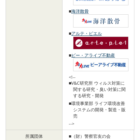
■
海洋散骨
■
アルテ・ピエル
■
ビー・アライブ不動産
<!--
■V&C研究所 ウィルス対策に
関する研究・臭い対策に関
する研究・開発
■環境事業部 ライフ環境改善
システムの開発・製造・販
売
-->
所属団体
■（財）警察官友の会