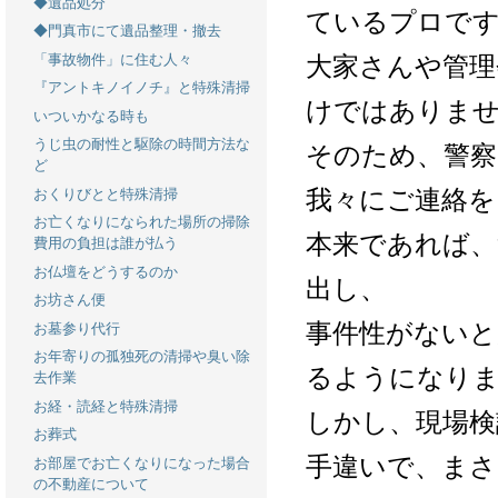
◆遺品処分
ているプロで
◆門真市にて遺品整理・撤去
大家さんや管理
「事故物件」に住む人々
『アントキノイノチ』と特殊清掃
けではありま
いついかなる時も
うじ虫の耐性と駆除の時間方法な
そのため、警察
ど
我々にご連絡を
おくりびとと特殊清掃
お亡くなりになられた場所の掃除
本来であれば、
費用の負担は誰が払う
お仏壇をどうするのか
出し、
お坊さん便
事件性がないと
お墓参り代行
お年寄りの孤独死の清掃や臭い除
るようになり
去作業
お経・読経と特殊清掃
しかし、現場検
お葬式
手違いで、まさ
お部屋でお亡くなりになった場合
の不動産について