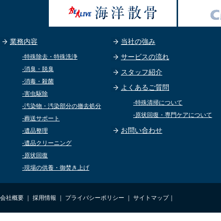
業務内容
当社の強み
サービスの流れ
-特殊除去・特殊洗浄
-消臭・脱臭
スタッフ紹介
-消毒・殺菌
よくあるご質問
-害虫駆除
-特殊清掃について
-汚染物・汚染部分の撤去処分
-原状回復・専門ケアについて
-葬送サポート
お問い合わせ
-遺品整理
-遺品クリーニング
-原状回復
-現場の供養・御焚き上げ
会社概要
｜
採用情報
｜
プライバシーポリシー
｜
サイトマップ
｜