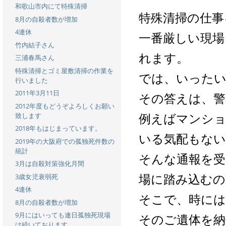
和歌山市内にて特殊清掃
特殊清掃の仕事
8月の自殺者数が増加
4連休
一番厳しい現場
竹内結子さん
れます。
三浦春馬さん
特殊清掃とゴミ屋敷清掃の作業を
では、いったい
行いました
2011年3月11日
その答えは、警
2012年度もどうぞよろしくお願い
例えばマンショ
致します
2018年もはじまっています。
いる気配もない
2019年の大阪府での孤独死件数の
統計
そんな通報を受
3月は自殺対策強化月間
場に踏み込むの
3歳女児衰弱死
4連休
そこで、時には
8月の自殺者数が増加
9月にはいっても連日孤独死現場
そのご遺体を納
は続いております。