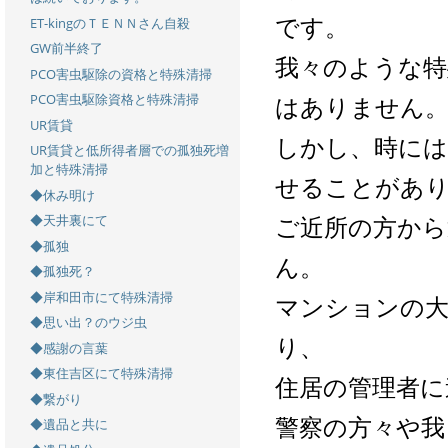
です。
ET-kingのＴＥＮＮさん自殺
GW前半終了
我々のような特
PCO害虫駆除の資格と特殊清掃
PCO害虫駆除資格と特殊清掃
はありません
UR賃貸
しかし、時には
UR賃貸と低所得者層での孤独死増
加と特殊清掃
せることがあ
◆休み明け
ご近所の方から
◆天井裏にて
◆孤独
ん。
◆孤独死？
◆岸和田市にて特殊清掃
マンションの大
◆思い出？のウジ虫
り、
◆感謝の言葉
◆東住吉区にて特殊清掃
住居の管理者に
◆繋がり
警察の方々や我
◆遺品と共に