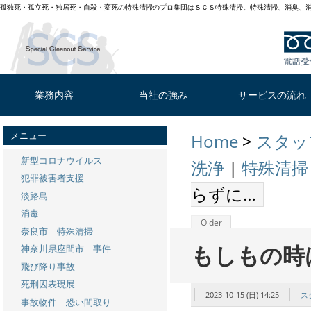
孤独死・孤立死・独居死・自殺・変死の特殊清掃のプロ集団はＳＣＳ特殊清掃。特殊清掃、消臭、
業務内容
当社の強み
サービスの流れ
メニュー
Home
>
スタッ
新型コロナウイルス
洗浄
|
特殊清掃
犯罪被害者支援
らずに…
淡路島
消毒
Older
奈良市 特殊清掃
もしもの時
神奈川県座間市 事件
飛び降り事故
死刑囚表現展
2023-10-15 (日) 14:25
ス
事故物件 恐い間取り