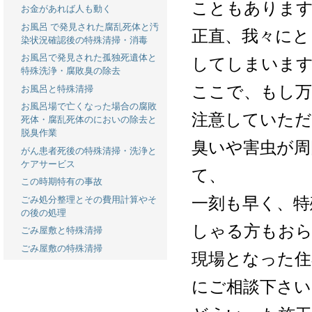
こともありま
お金があれば人も動く
お風呂 で発見された腐乱死体と汚
正直、我々にと
染状況確認後の特殊清掃・消毒
お風呂で発見された孤独死遺体と
してしまいま
特殊洗浄・腐敗臭の除去
ここで、もし万
お風呂と特殊清掃
お風呂場で亡くなった場合の腐敗
注意していた
死体・腐乱死体のにおいの除去と
脱臭作業
臭いや害虫が周
がん患者死後の特殊清掃・洗浄と
ケアサービス
て、
この時期特有の事故
一刻も早く、特
ごみ処分整理とその費用計算やそ
の後の処理
しゃる方もお
ごみ屋敷と特殊清掃
ごみ屋敷の特殊清掃
現場となった住
にご相談下さい