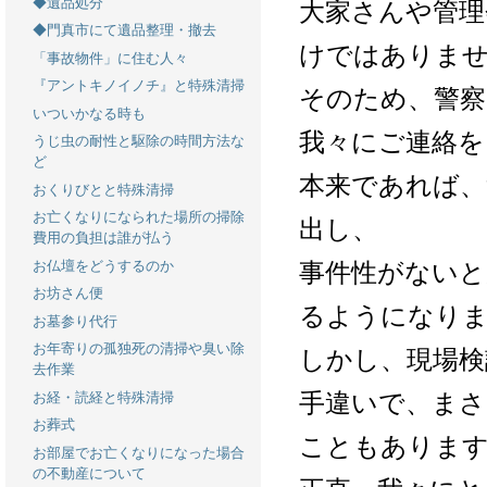
◆遺品処分
大家さんや管理
◆門真市にて遺品整理・撤去
けではありま
「事故物件」に住む人々
『アントキノイノチ』と特殊清掃
そのため、警察
いついかなる時も
我々にご連絡を
うじ虫の耐性と駆除の時間方法な
ど
本来であれば、
おくりびとと特殊清掃
お亡くなりになられた場所の掃除
出し、
費用の負担は誰が払う
事件性がないと
お仏壇をどうするのか
お坊さん便
るようになり
お墓参り代行
お年寄りの孤独死の清掃や臭い除
しかし、現場検
去作業
手違いで、まさ
お経・読経と特殊清掃
お葬式
こともありま
お部屋でお亡くなりになった場合
の不動産について