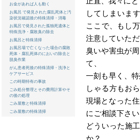
正直、我々にと
お金があれば人も動く
してしまいま
お風呂 で発見された腐乱死体と汚
染状況確認後の特殊清掃・消毒
ここで、もし万
お風呂で発見された孤独死遺体と
特殊洗浄・腐敗臭の除去
注意していた
お風呂と特殊清掃
お風呂場で亡くなった場合の腐敗
臭いや害虫が周
死体・腐乱死体のにおいの除去と
脱臭作業
て、
がん患者死後の特殊清掃・洗浄と
ケアサービス
一刻も早く、特
この時期特有の事故
しゃる方もお
ごみ処分整理とその費用計算やそ
の後の処理
現場となった住
ごみ屋敷と特殊清掃
にご相談下さい
ごみ屋敷の特殊清掃
どういった施工
か？