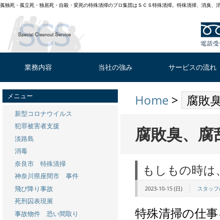
孤独死・孤立死・独居死・自殺・変死の特殊清掃のプロ集団はＳＣＳ特殊清掃。特殊清掃、消臭、
業務内容
当社の強み
サービスの流れ
メニュー
Home
>
腐敗
新型コロナウイルス
犯罪被害者支援
腐敗臭、腐乱
淡路島
消毒
奈良市 特殊清掃
もしもの時は
神奈川県座間市 事件
飛び降り事故
2023-10-15 (日)
スタッフ
死刑囚表現展
特殊清掃の仕事
事故物件 恐い間取り