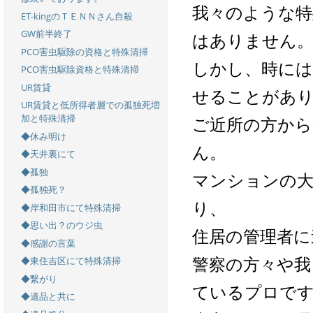
我々のような特
ET-kingのＴＥＮＮさん自殺
GW前半終了
はありません
PCO害虫駆除の資格と特殊清掃
しかし、時には
PCO害虫駆除資格と特殊清掃
UR賃貸
せることがあ
UR賃貸と低所得者層での孤独死増
加と特殊清掃
ご近所の方から
◆休み明け
ん。
◆天井裏にて
◆孤独
マンションの大
◆孤独死？
り、
◆岸和田市にて特殊清掃
◆思い出？のウジ虫
住居の管理者に
◆感謝の言葉
警察の方々や我
◆東住吉区にて特殊清掃
◆繋がり
ているプロで
◆遺品と共に