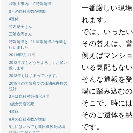
和歌山市内にて特殊清掃
一番厳しい現場
8月の自殺者数が増加
れます。
4連休
竹内結子さん
では、いったい
三浦春馬さん
その答えは、警
特殊清掃とゴミ屋敷清掃の作業を
行いました
例えばマンショ
2011年3月11日
2012年度もどうぞよろしくお願い
いる気配もない
致します
2018年もはじまっています。
そんな通報を受
2019年の大阪府での孤独死件数の
統計
場に踏み込むの
3月は自殺対策強化月間
そこで、時には
3歳女児衰弱死
4連休
そのご遺体を納
8月の自殺者数が増加
です。
9月にはいっても連日孤独死現場
は続いております。